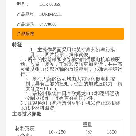
型号：
DCR-0306S
产品品牌：
FURIMACH
产品编码：
84778000
产品描述
特征
1
．
主操作界面采用10英寸高分辨率触摸
屏，带图片显示，操作简便。
2
．
所有的收卷轴和收卷轴均由伺服电机单独驱
动。放卷，复卷，正转和反转更加灵活，并由高
灵敏度张力传感器轴的反馈控制，以确保平稳运
行。
3
．
所有刀架的运动均由大功率伺服电机控
制，具有足够的扭矩，稳定的加减速能力，精
度可达±0.1mm。
4
．
该控制系统由日本欧姆龙PLC和逻辑运动
控制器操作，具有更好的同步性。
5
．
压裂检测（包括透明材料）机器停止或报警
以减少材料浪费。
主要技术参数
重量
材料宽度
10
～
250
（
公
1800
（
毫米
）