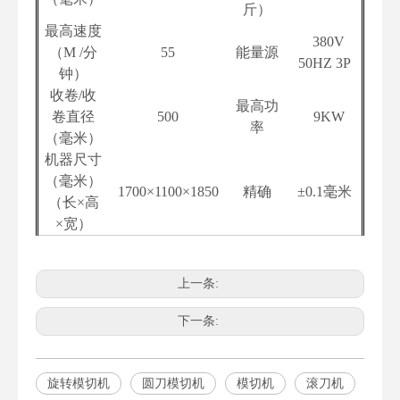
斤
）
最高速度
380V
（
M /分
55
能量源
50HZ 3P
钟
）
收卷/收
最高功
卷直径
500
9KW
率
（
毫米
）
机器尺寸
（
毫米
）
1700×1100×1850
精确
±0.1毫米
（长×高
×宽）
上一条:
下一条:
旋转模切机
圆刀模切机
模切机
滚刀机