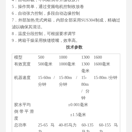
5
．
操作简单，通过变频电机控制收放卷
6
．
自动张力控制，多段自动边缘控制
7
．
外部加热壳式烤箱，内部全部采用SUS304制成，精确过
滤以确保其清洁。
8
．
温度分段控制，可根据要求调节
9
．
烤箱干燥采用狭缝喷嘴，效率高。
技术参数
模型
500
1000
1300
1600
有效宽度
500毫米
1000毫米
1300
1600毫米
毫米
机器速度
15-60m /
15-80m /
15-
15-80m /分钟
分钟
分钟
80m
/分
钟
胶水平均
±0.001毫米
倒带平滑
±1.5毫米
度
总功率
25-65马
40-85马力
60-135
60-155马
力
马力
力