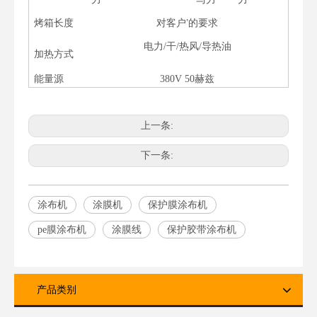
’
烤箱长度
对客户
的要求
电力/干/热风/导热油
加热方式
能量源
380V 50赫兹
上一条:
下一条:
涂布机
涂膜机
保护膜涂布机
pe膜涂布机
涂膜线
保护胶带涂布机
产品类别