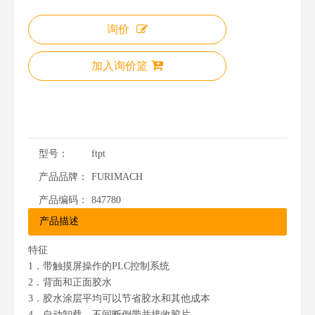
询价
加入询价篮
型号：
ftpt
产品品牌：
FURIMACH
产品编码：
847780
产品描述
特征
1
．
带触摸屏操作的PLC控制系统
2
．
背面和正面胶水
3
．
胶水涂层平均可以节省胶水和其他成本
4
．
自动卸载，不间断倒带并接收胶片