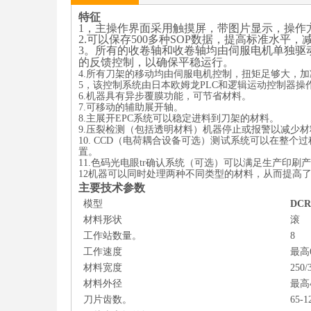
特征
1，主操作界面采用触摸屏，带图片显示，操作
2.可以保存500多种SOP数据，提高标准水平
3。
所有的收卷轴和收卷轴均由伺服电机单独驱
的反馈控制，以确保平稳运行。
4.所有刀架的移动均由伺服电机控制，扭矩足够大，加减
5，
该控制系统由日本欧姆龙PLC和逻辑运动控制器操
6.机器具有异步覆膜功能，可节省材料。
7.可移动的辅助展开轴。
8.主展开EPC系统可以稳定进料到刀架的材料。
9.压裂检测（包括透明材料）机器停止或报警以减少
10. CCD
（电荷耦合设备可选）
测试系统可以在整个过
置。
11.色码光电眼tr
确认系统（可选）可以满足生产印刷产
12
机器可以同时处理两种不同类型的材料，从而提高
主要技术参数
模型
DCR
材料形状
滚
工作站数量。
8
工作速度
最高6
材料宽度
250
材料外径
最高
刀片齿数。
65-1