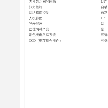
刀片齿之间的间隔
1/8”
张力控制
自动
网络指南控制
自动
人机界面
15”
异步层压
是
处理两种产品
是
彩色光电跟踪系统
可选
CCD（电荷耦合器件）
可选