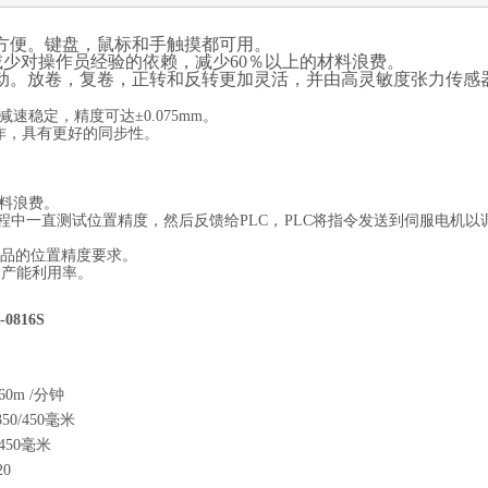
方便。键盘，鼠标和手触摸都可用。
，减少对操作员经验的依赖，减少60％以上的材料浪费。
动。放卷，复卷，正转和反转更加灵活，并由高灵敏度张力传感
速稳定，精度可达±0.075mm。
作，具有更好的同步性。
材料浪费。
程中一直测试位置精度，然后反馈给PLC，PLC将指令发送到伺服电机以
品的位置精度要求。
了产能利用率。
-0816S
0m /分钟
/350/450毫米
450毫米
20