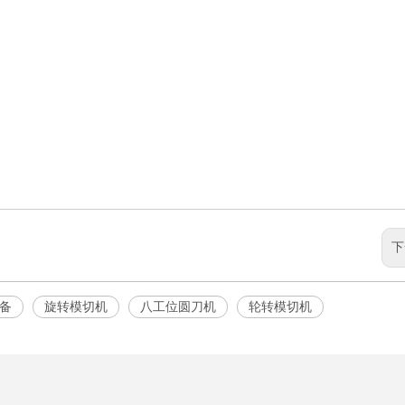
下
备
旋转模切机
八工位圆刀机
轮转模切机