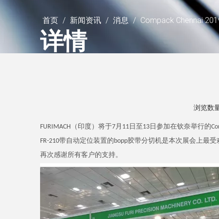
首页
/
新闻资讯
/
消息
/
Compack Chennai 201
详情
浏览数
FURIMACH（印度）将于7月11日至13日参加在钦奈举行的Compa
FR-210带自动定位装置的bopp胶带分切机是本次展会上
再次感谢所有客户的支持。